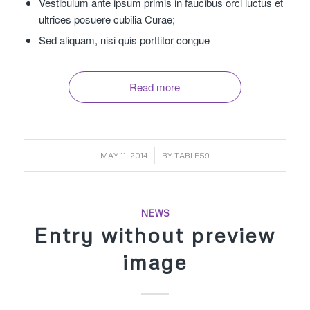
Vestibulum ante ipsum primis in faucibus orci luctus et
ultrices posuere cubilia Curae;
Sed aliquam, nisi quis porttitor congue
Read more
/
MAY 11, 2014
BY
TABLE59
NEWS
Entry without preview
image