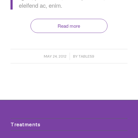
eleifend ac, enim.
Read more
/
MAY 24, 2012
BY
TABLE59
Treatments